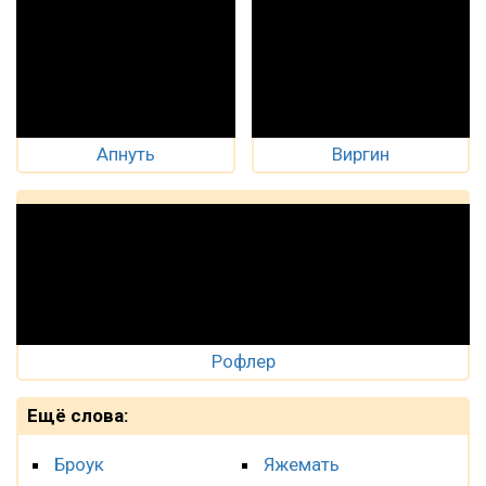
Апнуть
Виргин
Рофлер
Ещё слова:
Броук
Яжемать