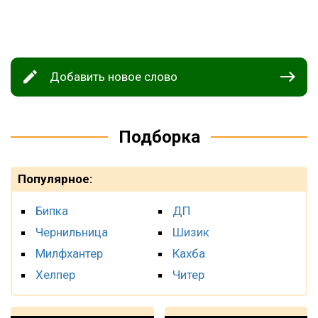
Добавить новое слово
Подборка
Популярное:
Бипка
ДП
Чернильница
Шизик
Милфхантер
Кахба
Хелпер
Читер