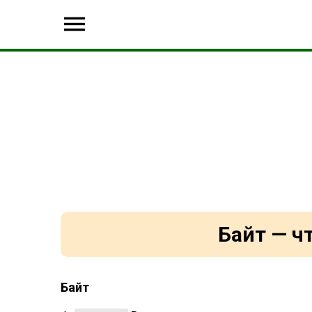
Байт — ч
Байт