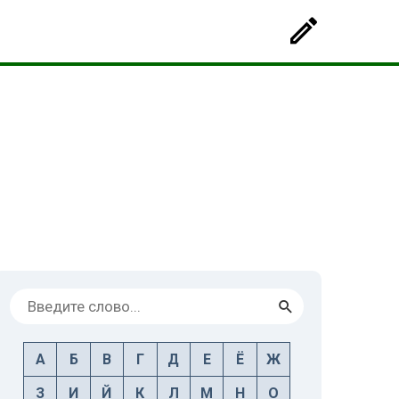
А
Б
В
Г
Д
Е
Ё
Ж
З
И
Й
К
Л
М
Н
О