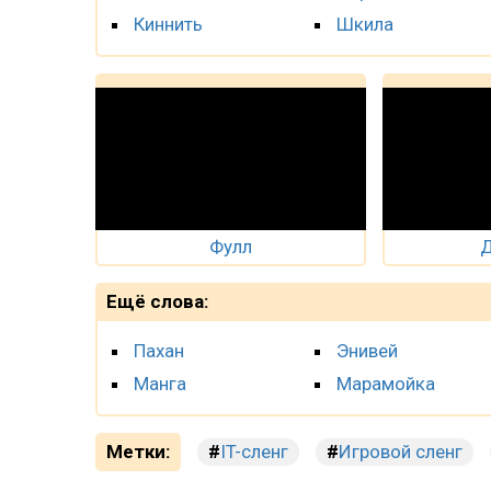
Киннить
Шкила
Фулл
Д
Ещё слова:
Пахан
Энивей
Манга
Марамойка
Метки:
IT-сленг
Игровой сленг