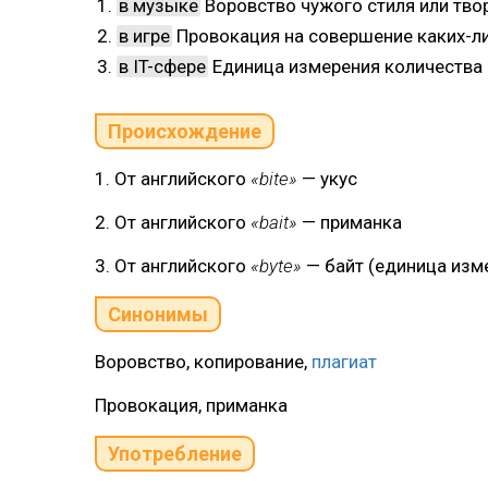
в музыке
Воровство чужого стиля или тво
в игре
Провокация на совершение каких-л
в IT-сфере
Единица измерения количества 
Происхождение
1. От английского
«bite»
— укус
2. От английского
«bait»
— приманка
3. От английского
«byte»
— байт (единица изм
Синонимы
Воровство, копирование,
плагиат
Провокация, приманка
Употребление