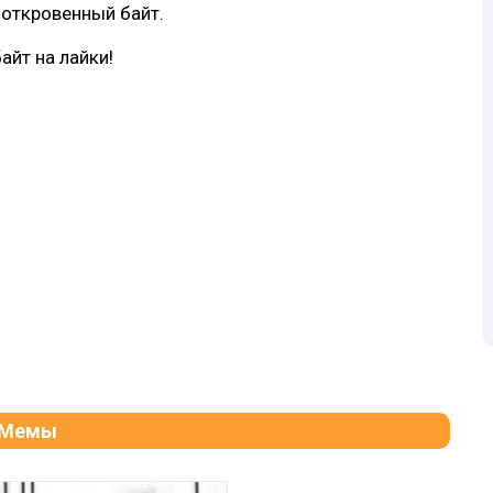
 откровенный байт.
байт на лайки!
Мемы