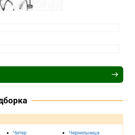
дборка
Читер
Чернильница