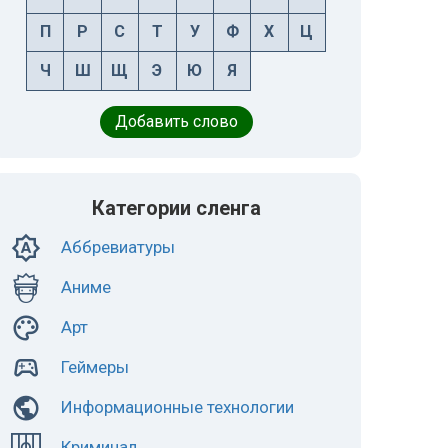
П
Р
С
Т
У
Ф
Х
Ц
Ч
Ш
Щ
Э
Ю
Я
Добавить слово
Категории сленга
Аббревиатуры
Аниме
Арт
Геймеры
Информационные технологии
Криминал