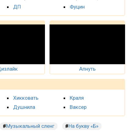
ДП
Фуцин
излайк
Апнуть
Хикковать
Краля
Душнила
Ваксер
Музыкальный сленг
На букву «Б»