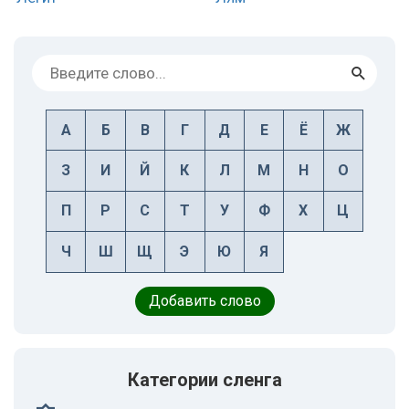
А
Б
В
Г
Д
Е
Ё
Ж
З
И
Й
К
Л
М
Н
О
П
Р
С
Т
У
Ф
Х
Ц
Ч
Ш
Щ
Э
Ю
Я
Добавить слово
Категории сленга