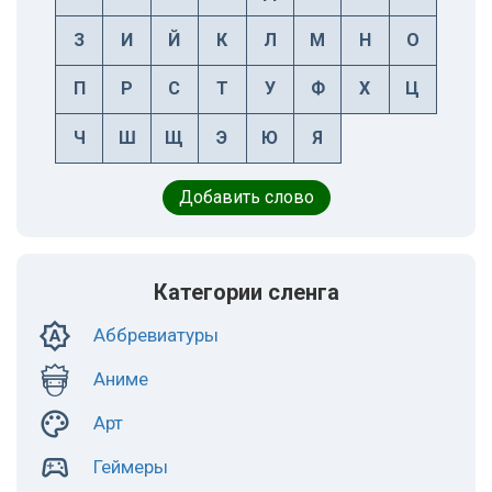
З
И
Й
К
Л
М
Н
О
П
Р
С
Т
У
Ф
Х
Ц
Ч
Ш
Щ
Э
Ю
Я
Добавить слово
Категории сленга
Аббревиатуры
Аниме
Арт
Геймеры