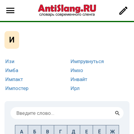
И
Изи
Импрувнуться
Имба
Имхо
Импакт
Инвайт
Импостер
Ирл
А
Б
В
Г
Д
Е
Ё
Ж