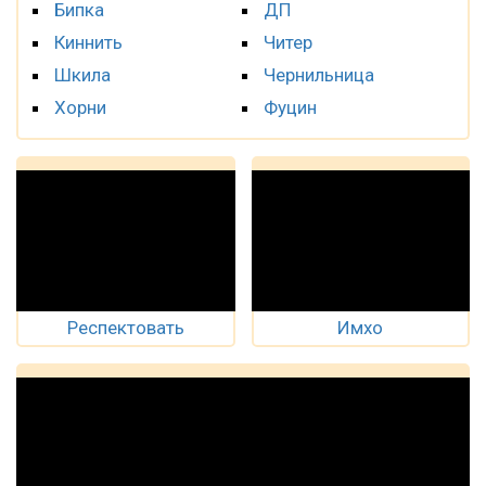
Бипка
ДП
Киннить
Читер
Шкила
Чернильница
Хорни
Фуцин
Респектовать
Имхо