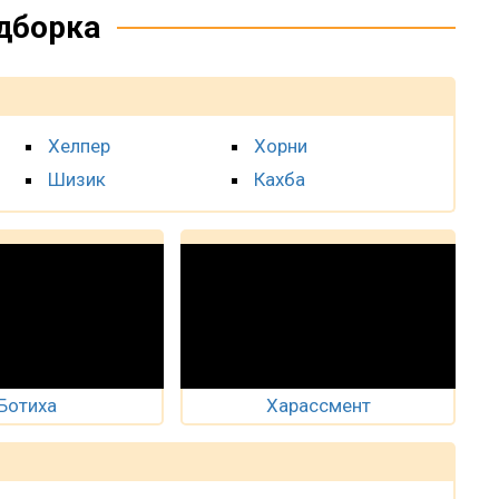
дборка
Хелпер
Хорни
Шизик
Кахба
Ботиха
Харассмент