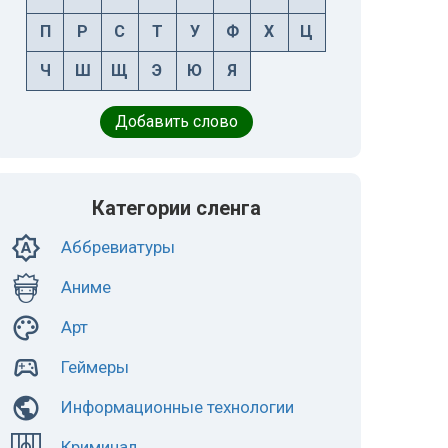
П
Р
С
Т
У
Ф
Х
Ц
Ч
Ш
Щ
Э
Ю
Я
Добавить слово
Категории сленга
Аббревиатуры
Аниме
Арт
Геймеры
Информационные технологии
Криминал