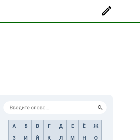
А
Б
В
Г
Д
Е
Ё
Ж
З
И
Й
К
Л
М
Н
О