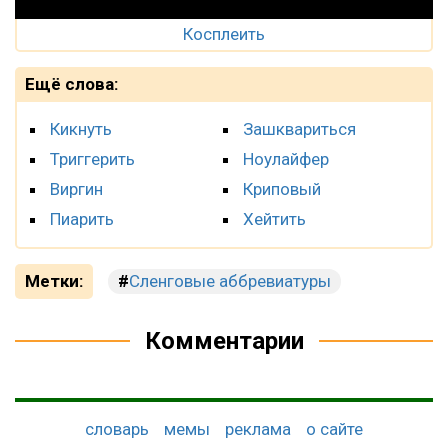
Косплеить
Ещё слова:
Кикнуть
Зашквариться
Триггерить
Ноулайфер
Виргин
Криповый
Пиарить
Хейтить
Метки:
Сленговые аббревиатуры
Комментарии
словарь
мемы
реклама
о сайте