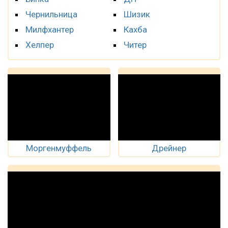
Чернильница
Шизик
Милфхантер
Кахба
Хелпер
Читер
Моргенмуффель
Дрейнер