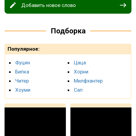
Добавить новое слово
Подборка
Популярное:
Фуцин
Цаца
Бипка
Хорни
Читер
Милфхантер
Хоуми
Сап