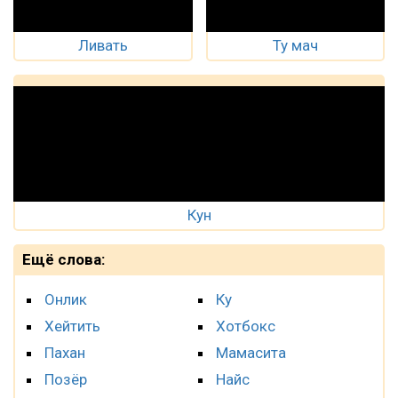
Ливать
Ту мач
Кун
Ещё слова:
Онлик
Ку
Хейтить
Хотбокс
Пахан
Мамасита
Позёр
Найс