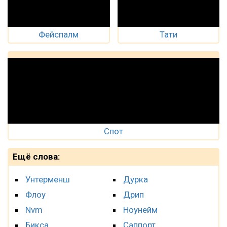
Фейспалм
Тати
Спот
Ещё слова:
Унтерменш
Дурка
Флоу
Дрип
Nvm
Ноунейм
Бикса
Саппорт