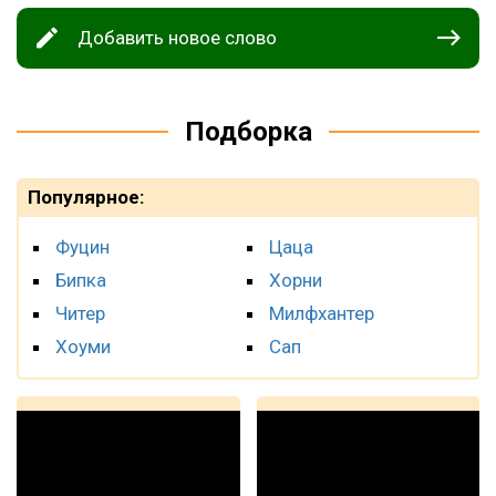
Добавить новое слово
Подборка
Популярное:
Фуцин
Цаца
Бипка
Хорни
Читер
Милфхантер
Хоуми
Сап