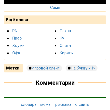
Симп
Ещё слова:
RN
Пахан
Пиар
Ку
Хоуми
Снитч
Офк
Кирять
Метки:
Игровой сленг
На букву «Ч»
Комментарии
словарь
мемы
реклама
о сайте