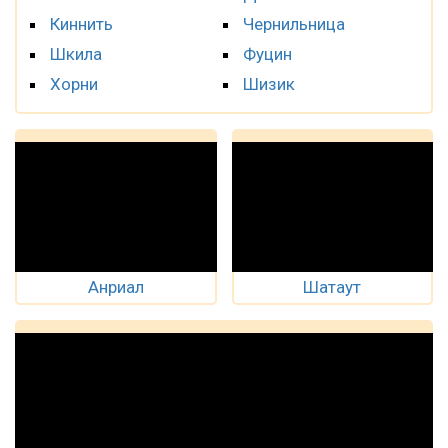
Киннить
Чернильница
Шкила
Фуцин
Хорни
Шизик
Анриал
Шатаут