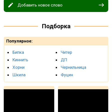
Добавить новое слово
Подборка
Популярное:
Бипка
Читер
Киннить
ДП
Хорни
Чернильница
Шкила
Фуцин