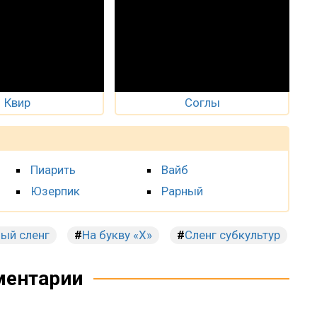
Квир
Соглы
Пиарить
Вайб
Юзерпик
Рарный
ый сленг
На букву «Х»
Сленг субкультур
ентарии