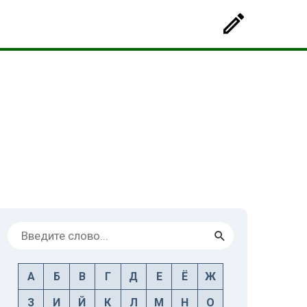
А
Б
В
Г
Д
Е
Ё
Ж
З
И
Й
К
Л
М
Н
О