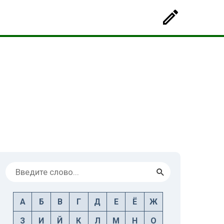
А
Б
В
Г
Д
Е
Ё
Ж
З
И
Й
К
Л
М
Н
О