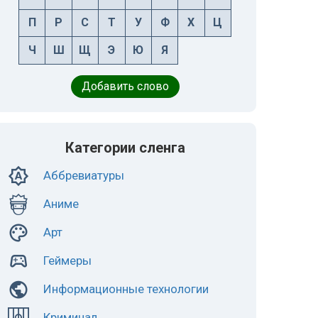
П
Р
С
Т
У
Ф
Х
Ц
Ч
Ш
Щ
Э
Ю
Я
Добавить слово
Категории сленга
Аббревиатуры
Аниме
Арт
Геймеры
Информационные технологии
Криминал