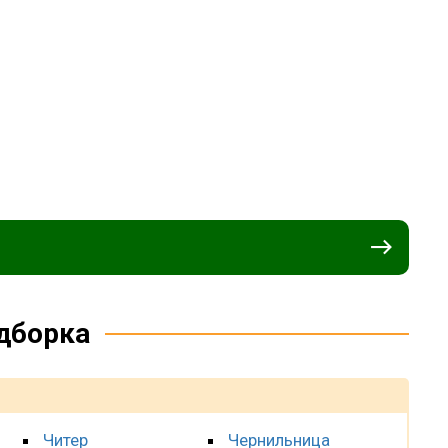
дборка
Читер
Чернильница