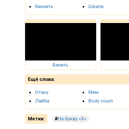
Киннить
Шкила
Банить
Ещё слова:
Отаку
Мем
Лайба
Body count
Метки:
На букву «Х»