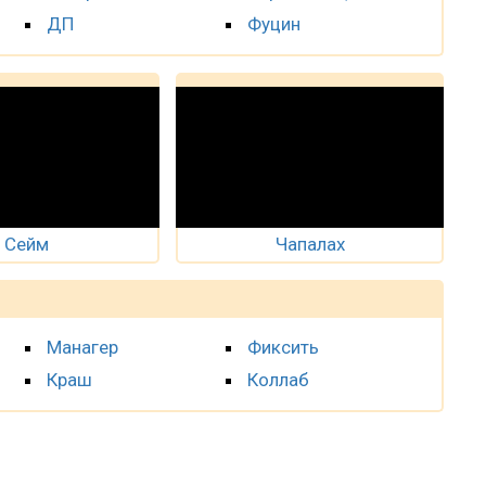
ДП
Фуцин
Сейм
Чапалах
Манагер
Фиксить
Краш
Коллаб