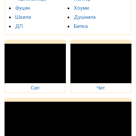
Фуцин
Хоуми
Шкила
Душнила
ДП
Бипка
Сап
Чит