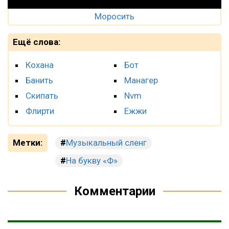
Моросить
Ещё слова:
Кохана
Бот
Банить
Манагер
Скипать
Nvm
Флирти
Ежжи
Метки:
Музыкальный сленг
На букву «Ф»
Комментарии