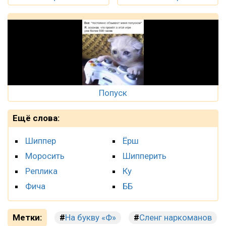
Попуск
Ещё слова:
Шиппер
Ёрш
Моросить
Шипперить
Реплика
Ку
Фича
ББ
Метки:
На букву «Ф»
Сленг наркоманов