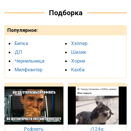
Подборка
Популярное:
Бипка
Хелпер
ДП
Шизик
Чернильница
Хорни
Милфхантер
Кахба
Рофлить
i124q