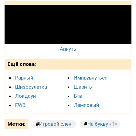
Апнуть
Ещё слова:
Рарный
Импрувнуться
Шизорулетка
Шарить
Локдаун
Бтв
FWB
Ламповый
Метки:
Игровой сленг
На букву «Т»