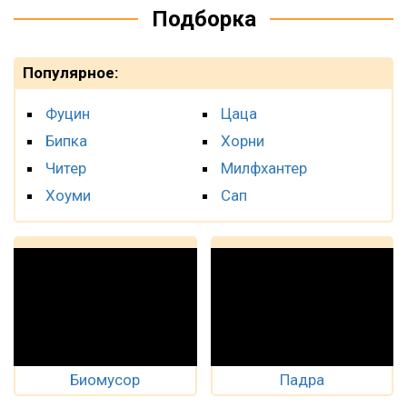
Подборка
Популярное:
Фуцин
Цаца
Бипка
Хорни
Читер
Милфхантер
Хоуми
Сап
Биомусор
Падра