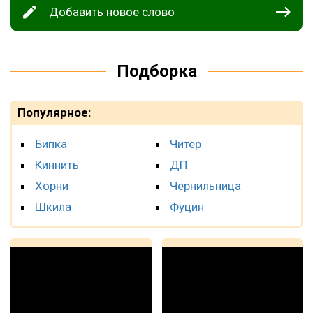
Добавить новое слово
Подборка
Популярное:
Бипка
Читер
Киннить
ДП
Хорни
Чернильница
Шкила
Фуцин