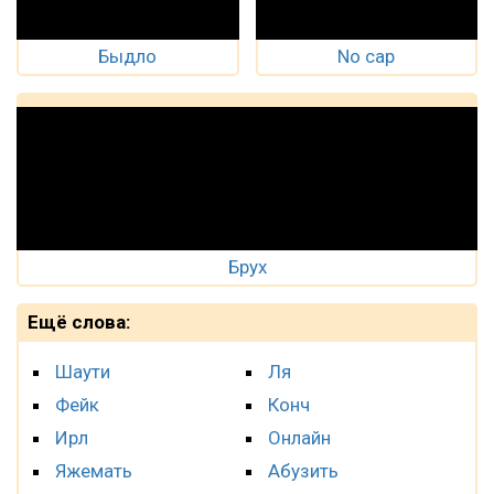
Быдло
No cap
Брух
Ещё слова:
Шаути
Ля
Фейк
Конч
Ирл
Онлайн
Яжемать
Абузить