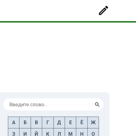
А
Б
В
Г
Д
Е
Ё
Ж
З
И
Й
К
Л
М
Н
О