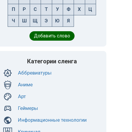
П
Р
С
Т
У
Ф
Х
Ц
Ч
Ш
Щ
Э
Ю
Я
Добавить слово
Категории сленга
Аббревиатуры
Аниме
Арт
Геймеры
Информационные технологии
Криминал