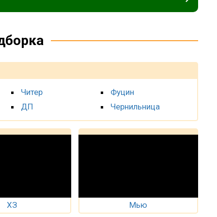
дборка
Читер
Фуцин
ДП
Чернильница
ХЗ
Мью