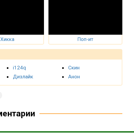
Хикка
Поп-ит
i124q
Скин
Дизлайк
Анон
ентарии