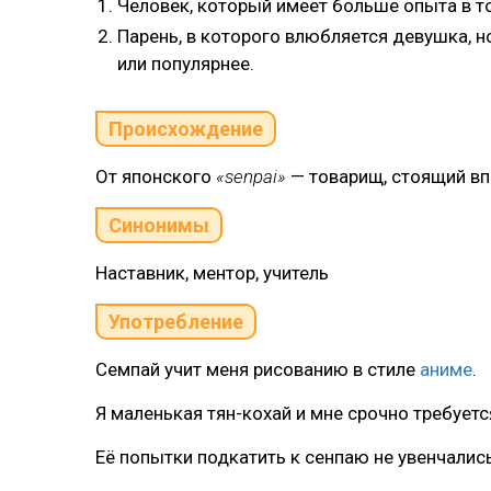
Человек, который имеет больше опыта в то
Парень, в которого влюбляется девушка, но
или популярнее.
Происхождение
От японского
«senpai»
— товарищ, стоящий в
Синонимы
Наставник, ментор, учитель
Употребление
Семпай учит меня рисованию в стиле
аниме
.
Я маленькая тян-кохай и мне срочно требуетс
Её попытки подкатить к сенпаю не увенчалис