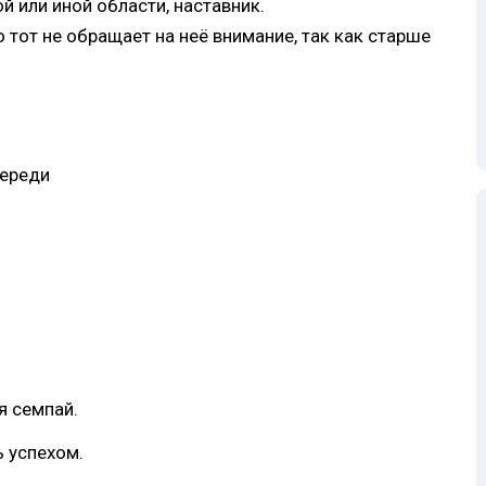
й или иной области, наставник.
 тот не обращает на неё внимание, так как старше
переди
я семпай.
ь успехом.