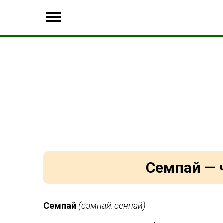
Семпай — 
Семпай
(сэмпай, сенпай)