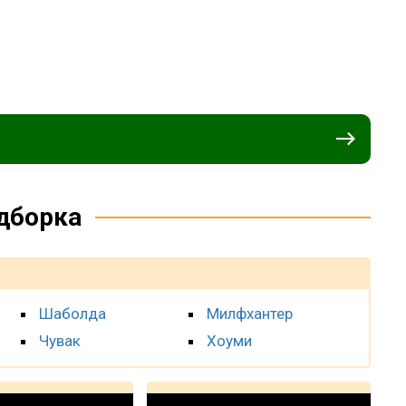
дборка
Шаболда
Милфхантер
Чувак
Хоуми