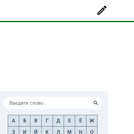
А
Б
В
Г
Д
Е
Ё
Ж
З
И
Й
К
Л
М
Н
О