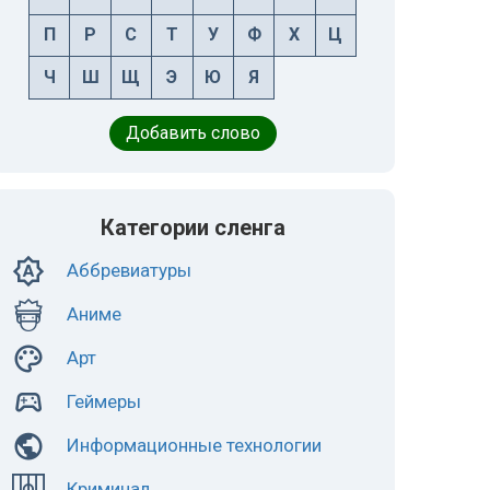
П
Р
С
Т
У
Ф
Х
Ц
Ч
Ш
Щ
Э
Ю
Я
Добавить слово
Категории сленга
Аббревиатуры
Аниме
Арт
Геймеры
Информационные технологии
Криминал