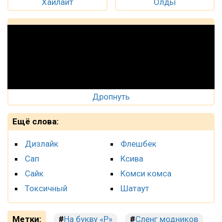
Хайлайт
Олды
Дропнуть
Ещё слова:
Дизлайк
Флешбек
Сап
Ксива
Сайк
Комси комса
Токсичный
Шатаут
Метки:
На букву «Р»
Сленг модников