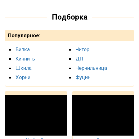
Подборка
Популярное:
Бипка
Читер
Киннить
ДП
Шкила
Чернильница
Хорни
Фуцин