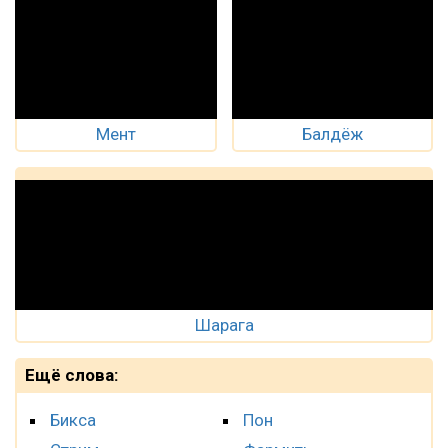
Мент
Балдёж
Шарага
Ещё слова:
Бикса
Пон