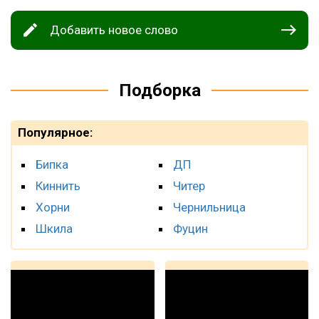
Добавить новое слово
Подборка
Популярное:
Бипка
ДП
Киннить
Читер
Хорни
Чернильница
Шкила
Фуцин