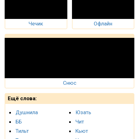
Чечик
Офлайн
Снюс
Ещё слова:
Душнила
Юзать
ББ
Чит
Тильт
Кьют