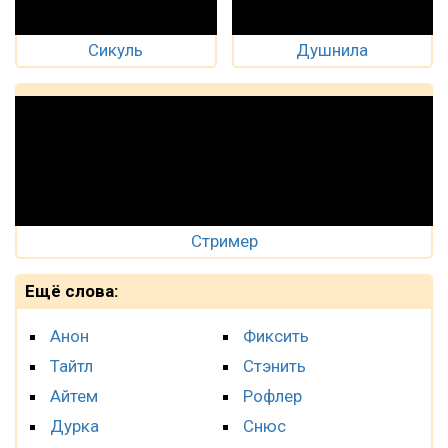
Сикуль
Душнила
Стример
Ещё слова:
Анон
Фиксить
Тайтл
Стэнить
Айтем
Рофлер
Дурка
Снюс