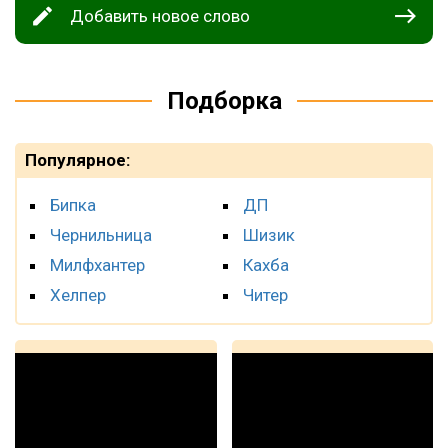
Добавить новое слово
Подборка
Популярное:
Бипка
ДП
Чернильница
Шизик
Милфхантер
Кахба
Хелпер
Читер