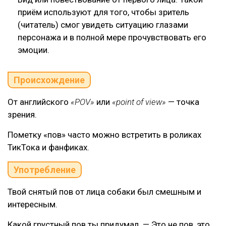
приём используют для того, чтобы зритель
(читатель) смог увидеть ситуацию глазами
персонажа и в полной мере прочувствовать его
эмоции.
Происхождение
От английского
«POV»
или
«point of view»
— точка
зрения.
Пометку «пов» часто можно встретить в роликах
ТикТока и фанфиках.
Употребление
Твой снятый пов от лица собаки был смешным и
интересным.
Какой грустный пов ты придумал. — Это не пов, это