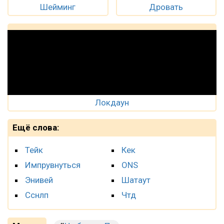
Шейминг
Дровать
Локдаун
Ещё слова:
Тейк
Кек
Импрувнуться
ONS
Энивей
Шатаут
Сснлп
Чтд