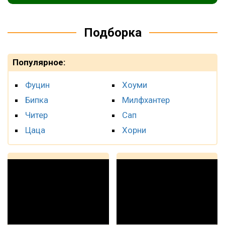
Подборка
Популярное:
Фуцин
Хоуми
Бипка
Милфхантер
Читер
Сап
Цаца
Хорни