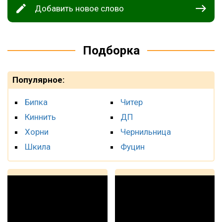
Добавить новое слово
Подборка
Популярное:
Бипка
Читер
Киннить
ДП
Хорни
Чернильница
Шкила
Фуцин