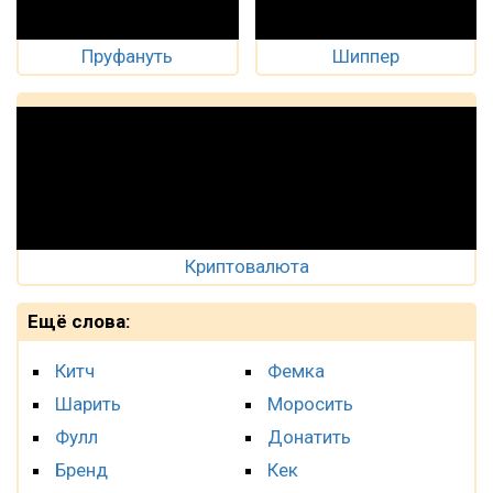
Пруфануть
Шиппер
Криптовалюта
Ещё слова:
Китч
Фемка
Шарить
Моросить
Фулл
Донатить
Бренд
Кек