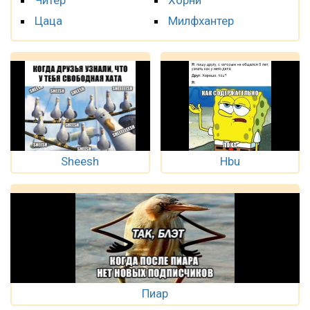
Цаца
Милфхантер
Sheesh
Hbu
Пиар