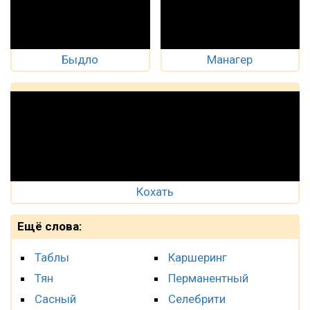
Быдло
Манагер
Кохать
Ещё слова:
Таблы
Каршеринг
Тян
Перманентный
Сасный
Селебрити