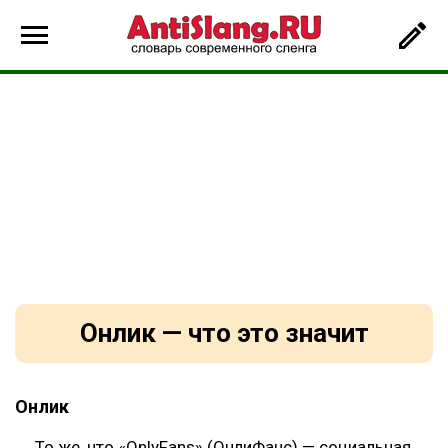
Онлик — что это значит
Онлик
То же, что «OnlyFans» (ОнлиФанс) — социальная