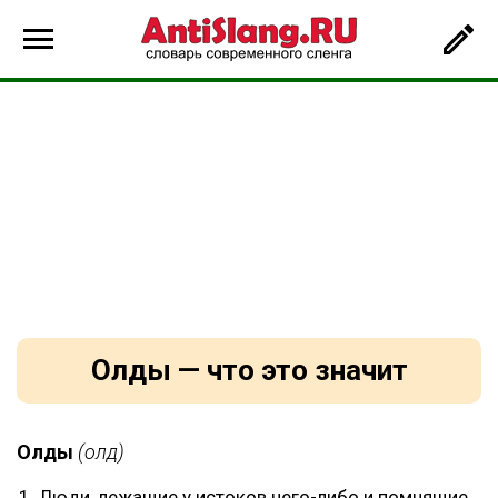
Олды — что это значит
Олды
(олд)
Люди, лежащие у истоков чего-либо и помнящие,