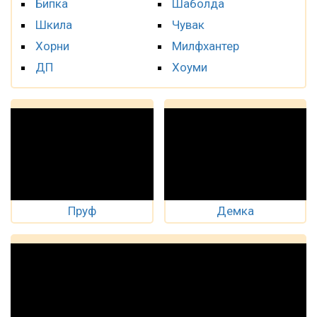
Бипка
Шаболда
Шкила
Чувак
Хорни
Милфхантер
ДП
Хоуми
Пруф
Демка