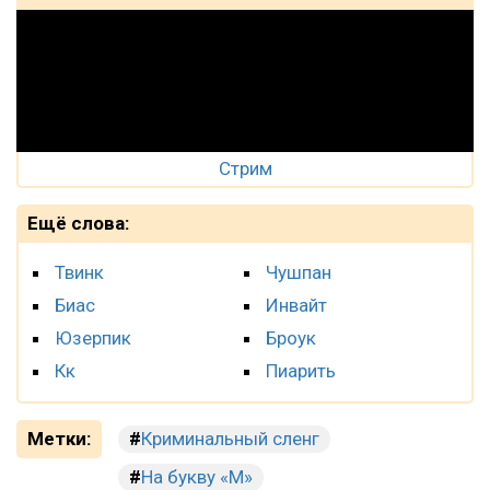
Стрим
Ещё слова:
Твинк
Чушпан
Биас
Инвайт
Юзерпик
Броук
Кк
Пиарить
Метки:
Криминальный сленг
На букву «М»