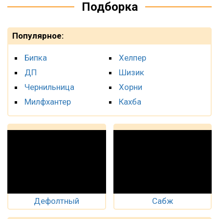
Подборка
Популярное:
Бипка
Хелпер
ДП
Шизик
Чернильница
Хорни
Милфхантер
Кахба
Дефолтный
Сабж