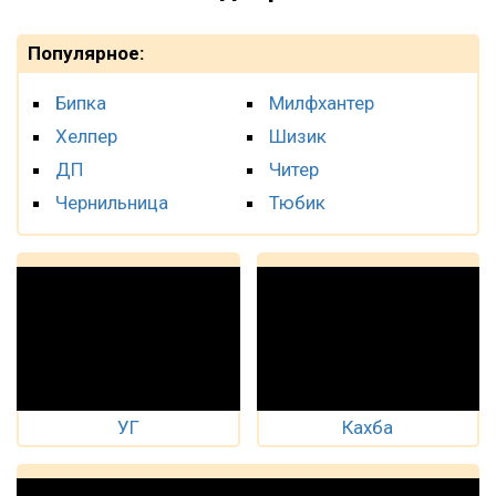
Популярное:
Бипка
Милфхантер
Хелпер
Шизик
ДП
Читер
Чернильница
Тюбик
УГ
Кахба