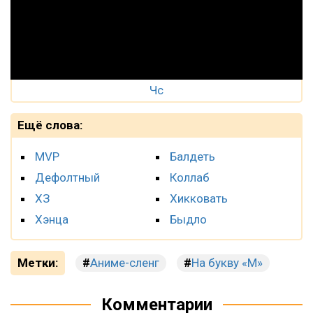
Чс
Ещё слова:
MVP
Балдеть
Дефолтный
Коллаб
ХЗ
Хикковать
Хэнца
Быдло
Метки:
Аниме-сленг
На букву «М»
Комментарии