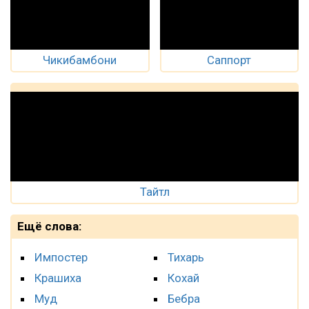
Чикибамбони
Саппорт
Тайтл
Ещё слова:
Импостер
Тихарь
Крашиха
Кохай
Муд
Бебра