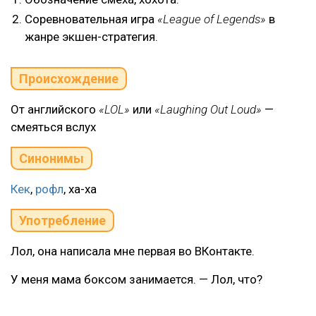
Соревновательная игра
«League of Legends»
в
жанре экшен-стратегия.
Происхождение
От английского
«LOL»
или
«Laughing Out Loud»
—
смеяться вслух
Синонимы
Кек
,
рофл
, ха-ха
Употребление
Лол, она написала мне первая во ВКонтакте.
У меня мама боксом занимается. — Лол, что?