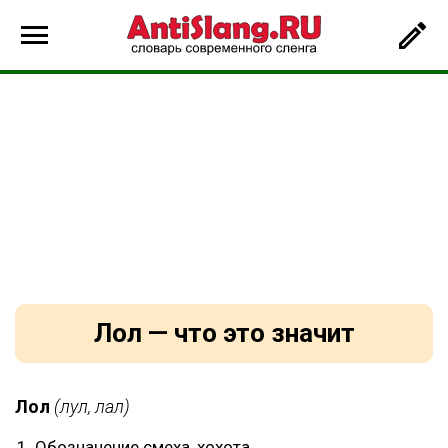
Лол — что это значит
Лол
(лул, лал)
Обозначение смеха, хохота.