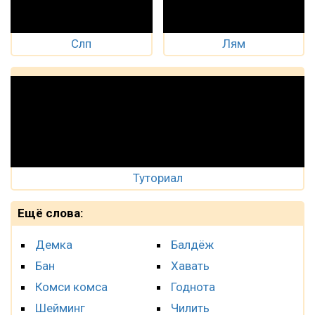
Слп
Лям
Туториал
Ещё слова:
Демка
Балдёж
Бан
Хавать
Комси комса
Годнота
Шейминг
Чилить