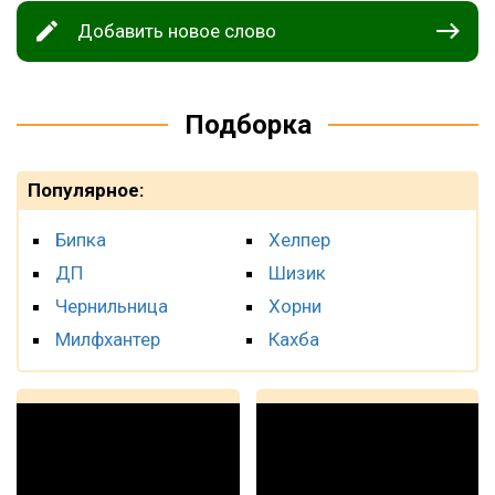
Добавить новое слово
Подборка
Популярное:
Бипка
Хелпер
ДП
Шизик
Чернильница
Хорни
Милфхантер
Кахба