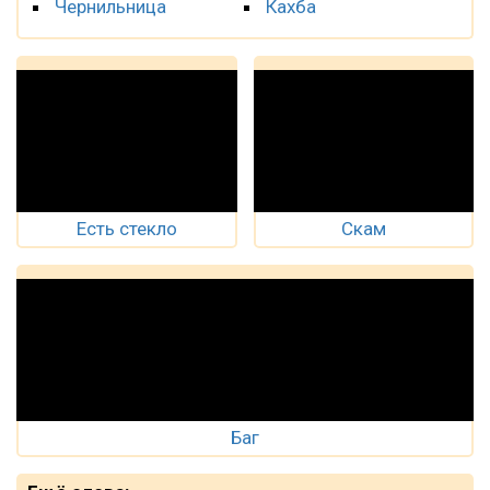
Чернильница
Кахба
Есть стекло
Скам
Баг