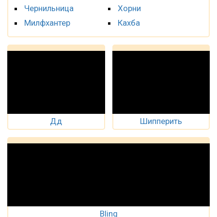
Чернильница
Хорни
Милфхантер
Кахба
Дд
Шипперить
Bling