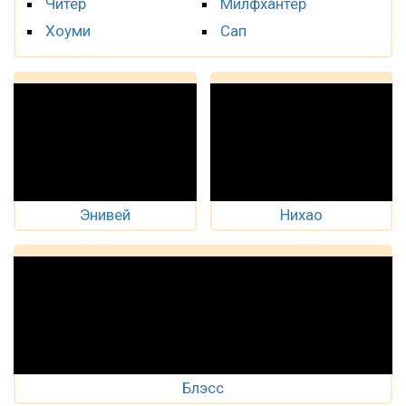
Читер
Милфхантер
Хоуми
Сап
Энивей
Нихао
Блэсс