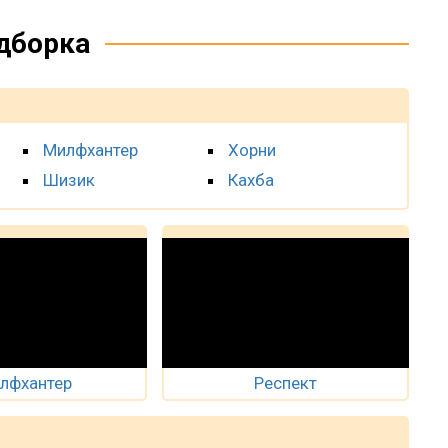
дборка
Милфхантер
Хорни
Шизик
Кахба
лфхантер
Респект