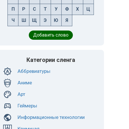
П
Р
С
Т
У
Ф
Х
Ц
Ч
Ш
Щ
Э
Ю
Я
Добавить слово
Категории сленга
Аббревиатуры
Аниме
Арт
Геймеры
Информационные технологии
Криминал