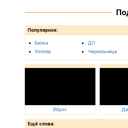
По
Популярное:
Бипка
ДП
Хелпер
Чернильница
Вброс
Ди
Ещё слова: