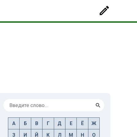
А
Б
В
Г
Д
Е
Ё
Ж
З
И
Й
К
Л
М
Н
О