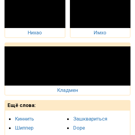
Нихао
Имхо
Кладмен
Ещё слова:
Киннить
Зашквариться
Шиппер
Dope