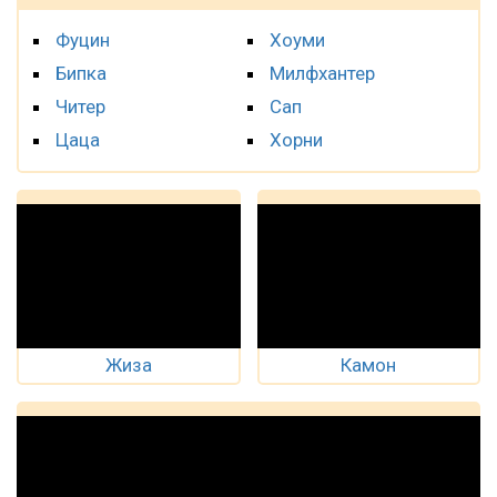
Фуцин
Хоуми
Бипка
Милфхантер
Читер
Сап
Цаца
Хорни
Жиза
Камон