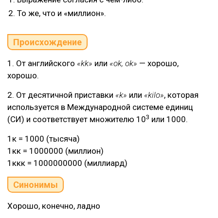
То же, что и «миллион».
Происхождение
1. От английского
«kk»
или
«ok, ok»
— хорошо,
хорошо.
2. От десятичной приставки
«k»
или
«kilo»
, которая
используется в Международной системе единиц
3
(СИ) и соответствует множителю 10
или 1000.
1к = 1000 (тысяча)
1кк = 1000000 (миллион)
1ккк = 1000000000 (миллиард)
Синонимы
Хорошо, конечно, ладно