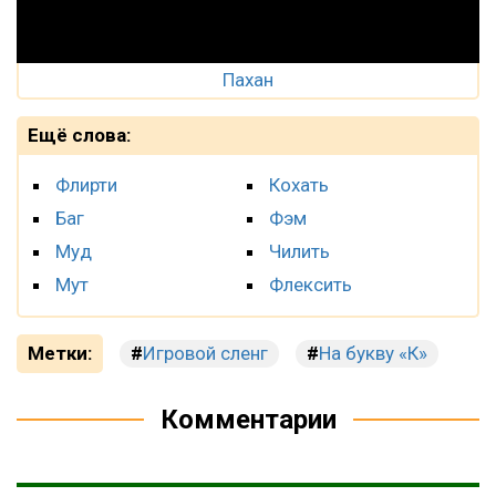
Пахан
Ещё слова:
Флирти
Кохать
Баг
Фэм
Муд
Чилить
Мут
Флексить
Метки:
Игровой сленг
На букву «К»
Комментарии