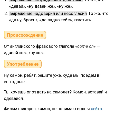
«давай», «ну давай же», «ну же».
выражение недоверия или несогласия
То же, что
«да ну, брось», «да ладно тебе», «хватит».
Происхождение
От английского фразового глагола
«come on»
—
«давай же», «ну же»
Употребление
Ну камон, ребят, решите уже, куда мы поедем в
выходные.
Ты хочешь опоздать на самолёт? Комон, вставай и
одевайся.
Фильм шикарен, камон, не понимаю волны
хейта
.