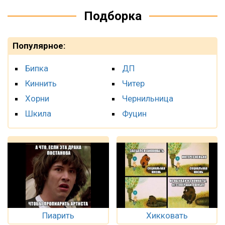
Подборка
Популярное:
Бипка
ДП
Киннить
Читер
Хорни
Чернильница
Шкила
Фуцин
Пиарить
Хикковать