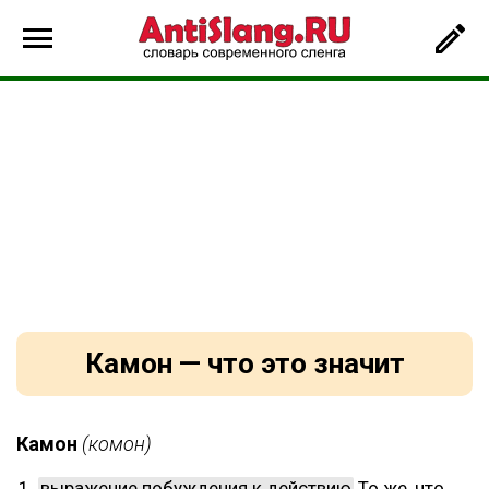
Камон — что это значит
Камон
(комон)
выражение побуждения к действию
То же, что