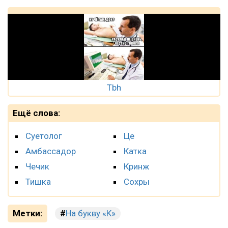
Tbh
Ещё слова:
Суетолог
Це
Амбассадор
Катка
Чечик
Кринж
Тишка
Сохры
Метки:
На букву «К»