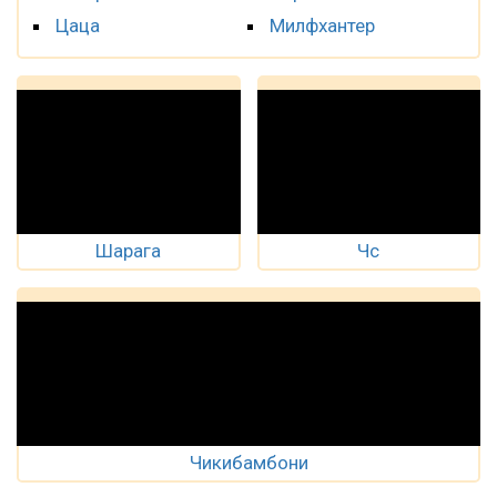
Цаца
Милфхантер
Шарага
Чс
Чикибамбони