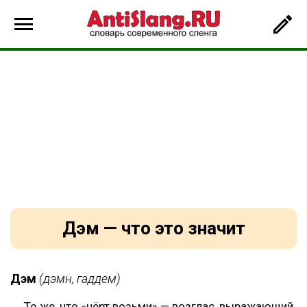
Дэм — что это значит
Дэм
(дэмн, гаддем)
То же, что «чёрт возьми» — возглас, выражающий