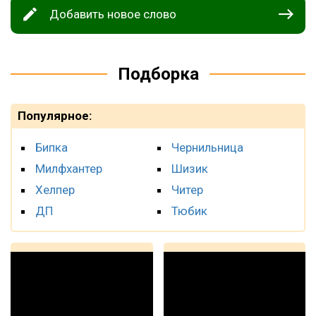
Добавить новое слово
Подборка
Популярное:
Бипка
Чернильница
Милфхантер
Шизик
Хелпер
Читер
ДП
Тюбик