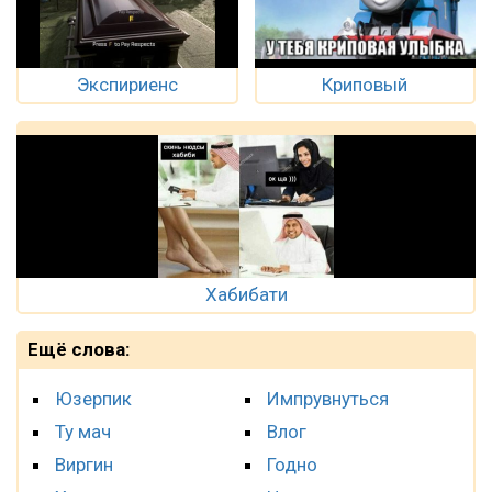
Экспириенс
Криповый
Хабибати
Ещё слова:
Юзерпик
Импрувнуться
Ту мач
Влог
Виргин
Годно