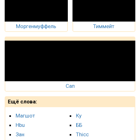
Моргенмуффель
Тиммейт
Сап
Ещё слова:
Магшот
Ку
Hbu
ББ
Зан
Thicc