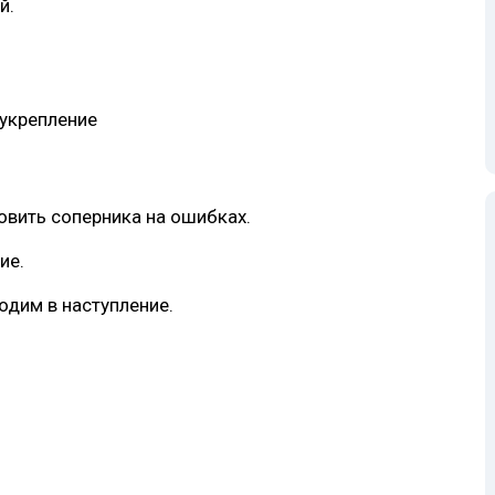
й.
 укрепление
ловить соперника на ошибках.
ие.
одим в наступление.