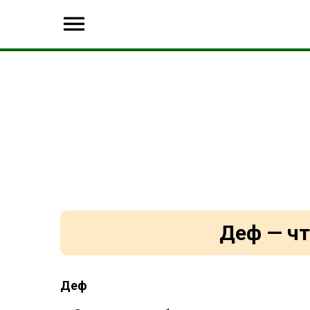
Деф — чт
Деф