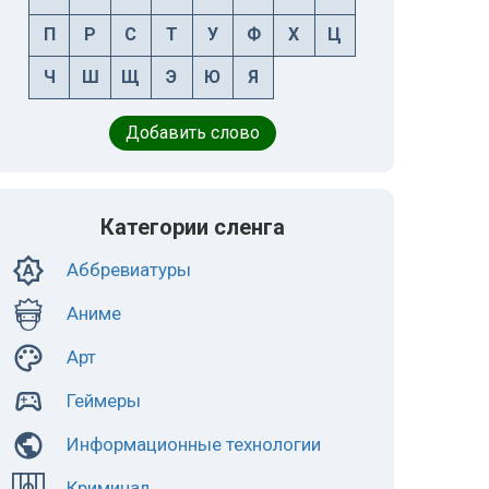
П
Р
С
Т
У
Ф
Х
Ц
Ч
Ш
Щ
Э
Ю
Я
Добавить слово
Категории сленга
Аббревиатуры
Аниме
Арт
Геймеры
Информационные технологии
Криминал