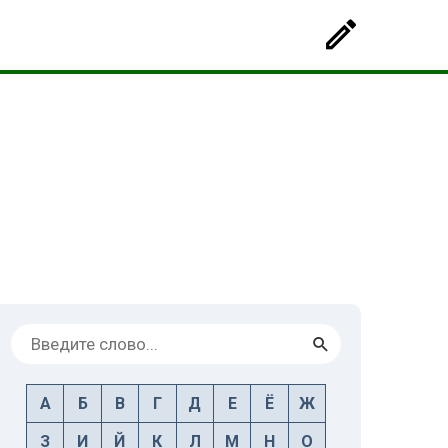
А
Б
В
Г
Д
Е
Ё
Ж
З
И
Й
К
Л
М
Н
О