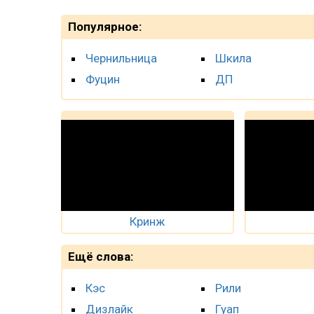
Популярное:
Чернильница
Шкила
Фуцин
ДП
Кринж
Ещё слова:
Кэс
Рили
Дизлайк
Гуап