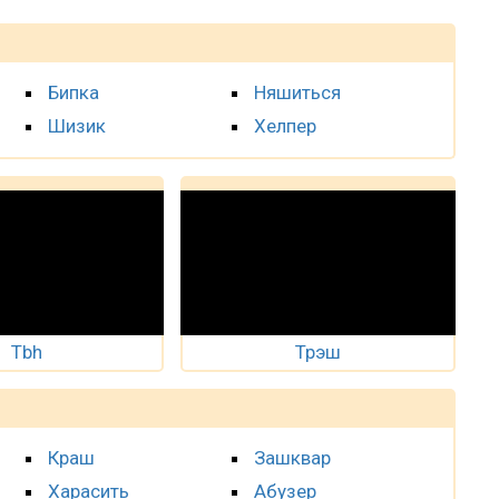
Бипка
Няшиться
Шизик
Хелпер
Tbh
Трэш
Краш
Зашквар
Харасить
Абузер