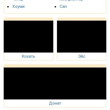
Хоуми
Сап
Кохать
Эйс
Донат