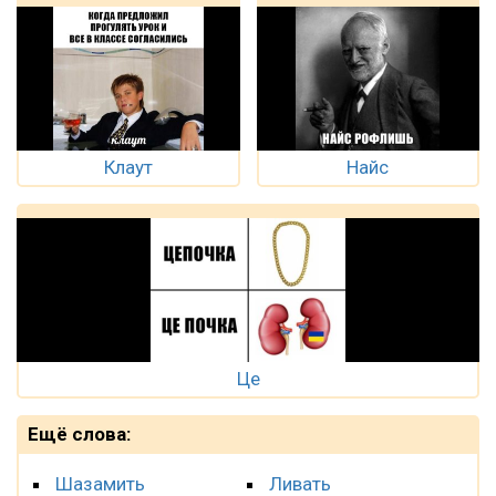
Клаут
Найс
Це
Ещё слова:
Шазамить
Ливать