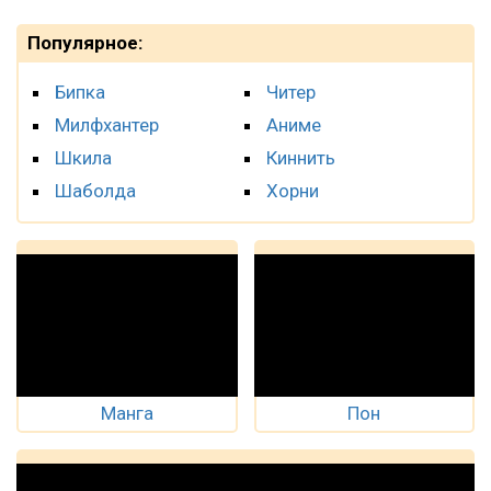
Популярное:
Бипка
Читер
Милфхантер
Аниме
Шкила
Киннить
Шаболда
Хорни
Манга
Пон