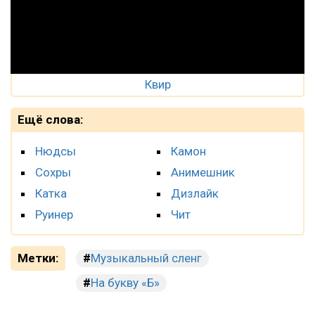
Квир
Ещё слова:
Нюдсы
Камон
Сохры
Анимешник
Катка
Дизлайк
Руинер
Чит
Метки:
Музыкальный сленг
На букву «Б»