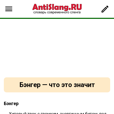
Бэнгер — что это значит
Бэнгер
Хитовый трек с громким, энергичным битом, под