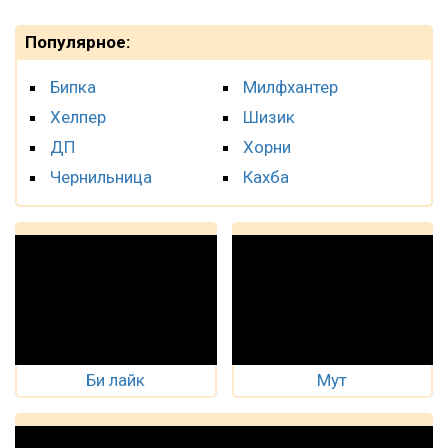
Популярное:
Бипка
Милфхантер
Хелпер
Шизик
ДП
Хорни
Чернильница
Кахба
Би лайк
Мут