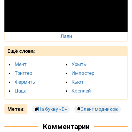
Лали
Ещё слова:
Мент
Урыть
Триггер
Импостер
Фармить
Кьют
Цаца
Косплей
Метки:
На букву «Б»
Сленг модников
Комментарии