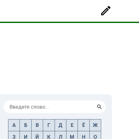
А
Б
В
Г
Д
Е
Ё
Ж
З
И
Й
К
Л
М
Н
О