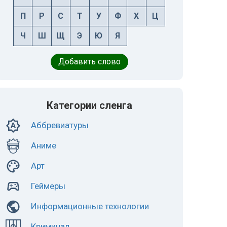
П
Р
С
Т
У
Ф
Х
Ц
Ч
Ш
Щ
Э
Ю
Я
Добавить слово
Категории сленга
Аббревиатуры
Аниме
Арт
Геймеры
Информационные технологии
Криминал