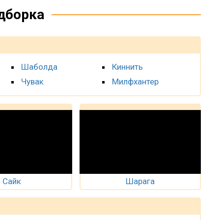
дборка
Шаболда
Киннить
Чувак
Милфхантер
Сайк
Шарага