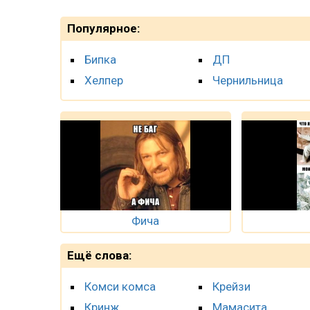
Популярное:
Бипка
ДП
Хелпер
Чернильница
Фича
Ещё слова:
Комси комса
Крейзи
Кринж
Мамасита