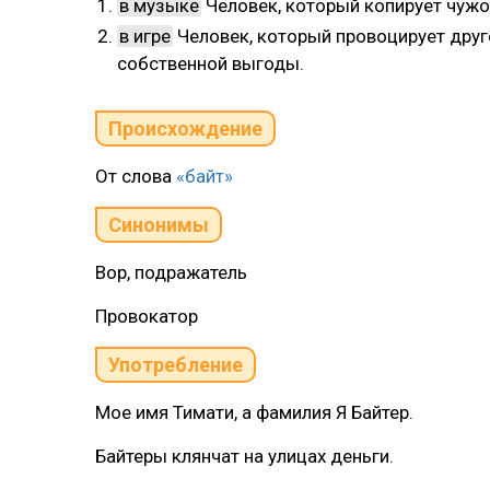
в музыке
Человек, который копирует чужой
в игре
Человек, который провоцирует друг
собственной выгоды.
Происхождение
От слова
«байт»
Синонимы
Вор, подражатель
Провокатор
Употребление
Мое имя Тимати, а фамилия Я Байтер.
Байтеры клянчат на улицах деньги.