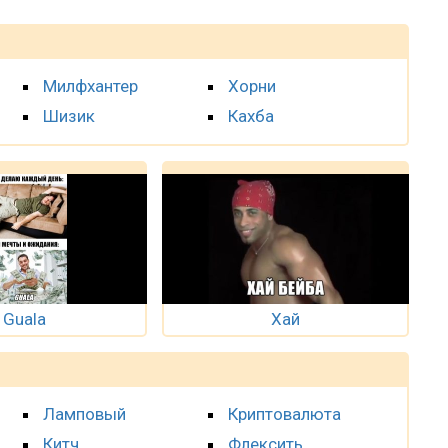
Милфхантер
Хорни
Шизик
Кахба
Guala
Хай
Ламповый
Криптовалюта
Китч
Флексить