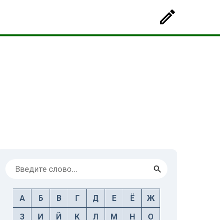
А
Б
В
Г
Д
Е
Ё
Ж
З
И
Й
К
Л
М
Н
О