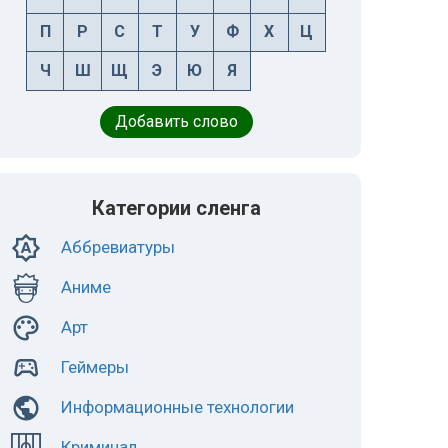
П
Р
С
Т
У
Ф
Х
Ц
Ч
Ш
Щ
Э
Ю
Я
Добавить слово
Категории сленга
Аббревиатуры
Аниме
Арт
Геймеры
Информационные технологии
Криминал